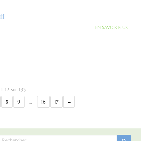
il
EN SAVOIR PLUS
 1-12 sur 193
8
9
…
16
17
echercher