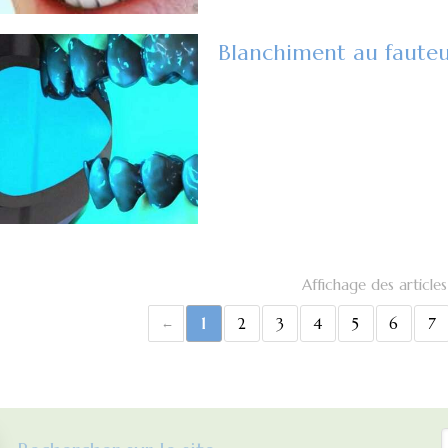
Blanchiment au fauteu
Affichage des articles
1
2
3
4
5
6
7
R