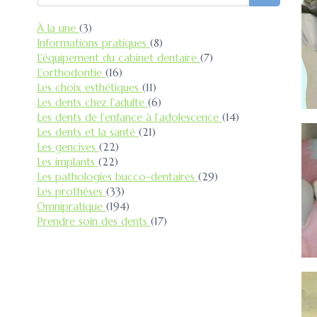
Articles Count
À la une
(3)
Articles Count
Informations pratiques
(8)
Articles Count
L'équipement du cabinet dentaire
(7)
Articles Count
L'orthodontie
(16)
Articles Count
Les choix esthétiques
(11)
Articles Count
Les dents chez l'adulte
(6)
Articles Count
Les dents de l’enfance à l’adolescence
(14)
Articles Count
Les dents et la santé
(21)
Articles Count
Les gencives
(22)
Articles Count
Les implants
(22)
Articles Count
Les pathologies bucco-dentaires
(29)
Articles Count
Les prothèses
(33)
Articles Count
Omnipratique
(194)
Articles Count
Prendre soin des dents
(17)