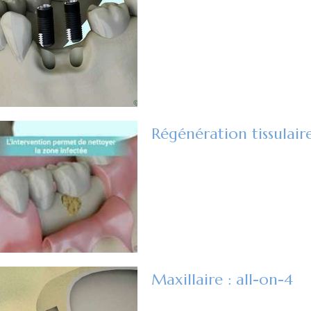
Régénération tissulair
Maxillaire : all-on-4