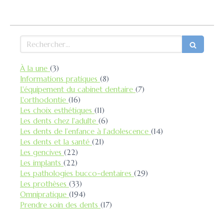
Rechercher
Articles Count
À la une
(3)
Articles Count
Informations pratiques
(8)
Articles Count
L'équipement du cabinet dentaire
(7)
Articles Count
L'orthodontie
(16)
Articles Count
Les choix esthétiques
(11)
Articles Count
Les dents chez l'adulte
(6)
Articles Count
Les dents de l’enfance à l’adolescence
(14)
Articles Count
Les dents et la santé
(21)
Articles Count
Les gencives
(22)
Articles Count
Les implants
(22)
Articles Count
Les pathologies bucco-dentaires
(29)
Articles Count
Les prothèses
(33)
Articles Count
Omnipratique
(194)
Articles Count
Prendre soin des dents
(17)