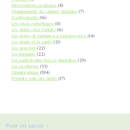
Articles Count
Informations pratiques
(8)
Articles Count
L'équipement du cabinet dentaire
(7)
Articles Count
L'orthodontie
(16)
Articles Count
Les choix esthétiques
(11)
Articles Count
Les dents chez l'adulte
(6)
Articles Count
Les dents de l’enfance à l’adolescence
(14)
Articles Count
Les dents et la santé
(21)
Articles Count
Les gencives
(22)
Articles Count
Les implants
(22)
Articles Count
Les pathologies bucco-dentaires
(29)
Articles Count
Les prothèses
(33)
Articles Count
Omnipratique
(194)
Articles Count
Prendre soin des dents
(17)
Pour en savoir +