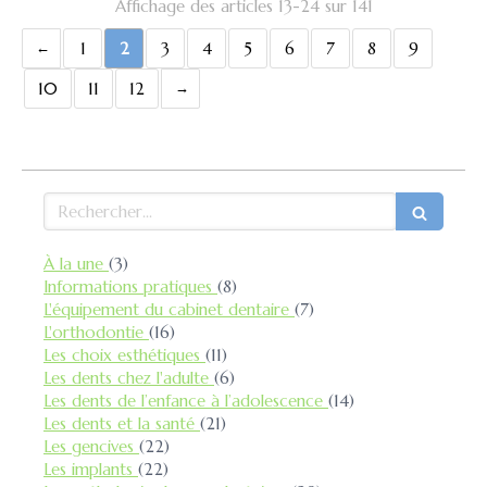
Affichage des articles 13-24 sur 141
1
2
3
4
5
6
7
8
9
10
11
12
Rechercher
Articles Count
À la une
(3)
Articles Count
Informations pratiques
(8)
Articles Count
L'équipement du cabinet dentaire
(7)
Articles Count
L'orthodontie
(16)
Articles Count
Les choix esthétiques
(11)
Articles Count
Les dents chez l'adulte
(6)
Articles Count
Les dents de l’enfance à l’adolescence
(14)
Articles Count
Les dents et la santé
(21)
Articles Count
Les gencives
(22)
Articles Count
Les implants
(22)